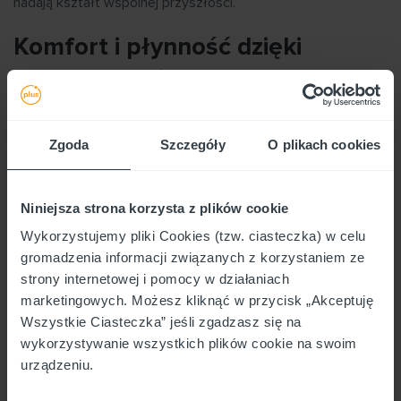
nadają kształt wspólnej przyszłości.
Komfort i płynność dzięki
pożyczce na już na konto
Każda rodzina doświadcza okresów, w których jej budżet
wymaga dodatkowego wsparcia. Pożyczka na już na konto
Zgoda
Szczegóły
O plikach cookies
nie jest jedynie kwestią pieniędzy – to narzędzie płynności,
które pomaga zachować spokój w sytuacjach wymagających
szybkiej reakcji. Czy to zakup niezbędnych leków, czy
Niniejsza strona korzysta z plików cookie
drobny remont – świadomość, że dostęp do środków jest
Wykorzystujemy pliki Cookies (tzw. ciasteczka) w celu
prosty i przewidywalny, dodaje pewności w podejmowaniu
gromadzenia informacji związanych z korzystaniem ze
decyzji.
strony internetowej i pomocy w działaniach
Pożyczka na już – wsparcie dla
marketingowych. Możesz kliknąć w przycisk „Akceptuję
Wszystkie Ciasteczka” jeśli zgadzasz się na
rodziców w codziennych
wykorzystywanie wszystkich plików cookie na swoim
wyzwaniach
urządzeniu.