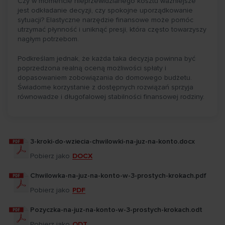
Czy w momencie nieprzewidzianego kosztu ważniejsze
jest odkładanie decyzji, czy spokojne uporządkowanie
sytuacji? Elastyczne narzędzie finansowe może pomóc
utrzymać płynność i uniknąć presji, która często towarzyszy
nagłym potrzebom.
Podkreślam jednak, że każda taka decyzja powinna być
poprzedzona realną oceną możliwości spłaty i
dopasowaniem zobowiązania do domowego budżetu.
Świadome korzystanie z dostępnych rozwiązań sprzyja
równowadze i długofalowej stabilności finansowej rodziny.
3-kroki-do-wziecia-chwilowki-na-juz-na-konto.docx
Pobierz jako
DOCX
Chwilowka-na-juz-na-konto-w-3-prostych-krokach.pdf
Pobierz jako
PDF
Pozyczka-na-juz-na-konto-w-3-prostych-krokach.odt
Pobierz jako
ODT