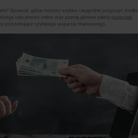
tki? Sprawdź, gdzie możesz szybko i wygodnie pożyczyć środki.
zebiega cały proces online oraz poznaj główne zalety
pożyczek
soby potrzebujące szybkiego wsparcia finansowego.