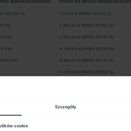
łaty: pierwsza pożyczka
Kwota do spłaty: kolejna pożycz
RSO 297,50 %)
1 120.11 zł (RRSO 297,50 %)
SO 0%)
2 352.24 zł (RRSO 297,52 %)
RSO 0%)
3 360.34 zł (RRSO 297,52 %)
SO 0%)
6 720.69 zł (RRSO 297,52 %)
(RRSO 0%)
8 960.91 zł (RRSO 297,52 %)
11 210.14 zł (RRSO 297,52 %)
16 801.72 zł (RRSO 297,52 %)
22 402.29 zł (RRSO 297,52 %)
Szczegóły
ci i wymagania przy zaciąganiu
 plików cookie