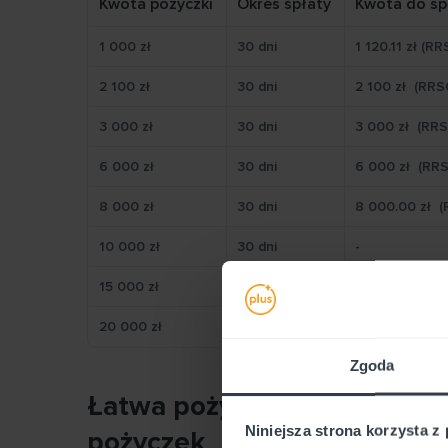
Kwota pożyczki
Okres spłaty
Kwota do sp
1 000 zł
30 dni
1 120.11 zł (R
2 100 zł
30 dni
2 100 zł (RR
3 000 zł
30 dni
3 000 zł (R
6 000 zł
30 dni
6 000 zł (RR
8 000 zł
30 dni
8 000.00 zł 
10 000 zł
30 dni
-
15 000 zł
30 dni
-
20 000 zł
30 dni
-
Zgoda
Łatwa pożyczka – Formalnoś
Niniejsza strona korzysta z
pożyczek