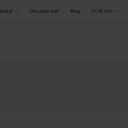
działa?
Dlaczego my?
Blog
PLUS info