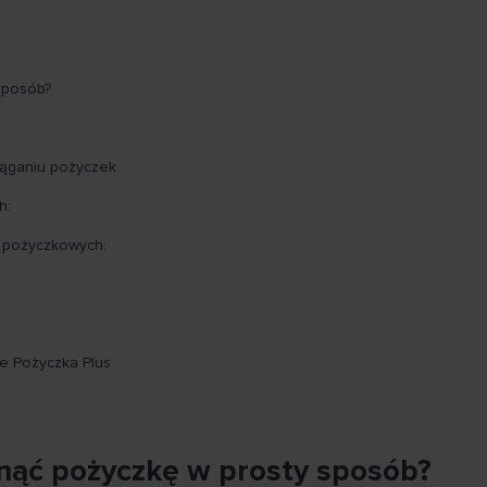
sposób?
iąganiu pożyczek
h:
h pożyczkowych:
ie Pożyczka Plus
gnąć pożyczkę w prosty sposób?