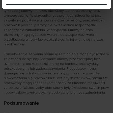
zerwania. Wzór promesy zatrudnienia powinien być zgodny z
przepisami prawa pracy i jasno określać warunki zatrudnienia, w
tym rodzaj umowy (na czas określony lub nieokreślony) oraz
wynagrodzenie. W przypadku, gdy promesa zatrudnienia jest
zawarta na podstawie umowy na czas określony, pracodawca i
pracownik powinni precyzyjnie określić datę rozpoczęcia i
zakończenia zatrudnienia. W przypadku umowy na czas
określony mogą być także warunki dotyczące możliwości
przedłużenia umowy lub przekształcenia jej w umowę na czas
nieokreślony.
Konsekwencje zerwania promesy zatrudnienia mogą być różne w
zależności od sytuacji. Zerwanie umowy przedwstępnej bez
uzasadnienia może narazić stronę na konieczność wypłaty
odszkodowania lub zadośćuczynienia. Pracodawcy mogą
domagać się odszkodowania za straty poniesione w wyniku
niewywiązania się pracownika z ustalonych warunków, natomiast
pracownicy mogą żądać rekompensaty za utracone możliwości
zarobkowe. Ważne, żeby obie strony były świadome swoich praw
i obowiązków wynikających z podpisanej promesy zatrudnienia.
Podsumowanie