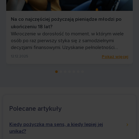
Na co najczęściej pożyczają pieniądze młodzi po
ukończeniu 18 lat?
Wkroczenie w dorosłość to moment, w którym wiele
osób po raz pierwszy styka się z samodzielnymi
decyzjami finansowymi. Uzyskanie pełnoletności
otwiera drogę do produktów, które wcześniej były
12.12.2025
Pokaż więcej
niedostępne – w tym także pożyczek. Pytanie, na co
młodzi ludzie najczęściej przeznaczają pożyczone
środki świadczy nie tylko o ich potrzebach, ale również
o wyobrażeniach o dorosłym życiu. […]
Polecane artykuły
Kiedy pożyczka ma sens, a kiedy lepiej jej
unikać?