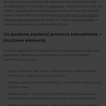
decyzji​​​​. Do tego promesa zatrudnienia może się przydać przy
wnioskowaniu o kredyt albo o
pożyczkę
. Jeśli natomiast chce się
uniknąć przedstawiania jakichkolwiek dokumentów zatrudnienia,
trzeba szukać takich produktów jak
pożyczka bez zaświadczeń
lub
pożyczka na dowód
. Wszystko to często
pożyczki online
, a
zatem dostępne bez wychodzenia z domu.
Co powinna zawierać promesa zatrudnienia –
kluczowe elementy
Promesa zatrudnienia, będąca umową cywilnoprawną, zapewnia
gwarancję zatrudnienia pracownika w przyszłości. Istotne
elementy tej umowy to:
Dane osobowe obu stron – promesa musi zawierać pełne
informacje o pracodawcy i pracowniku.
Miejsce wykonywania obowiązków – określenie miejsca pracy
jest kluczowe.
Wymiar pracy – musi być jasno określony, czy praca będzie
wykonywana na pełny etat, część etatu czy w innej formie.
Wysokość wynagrodzenia – kwota wynagrodzenia powinna