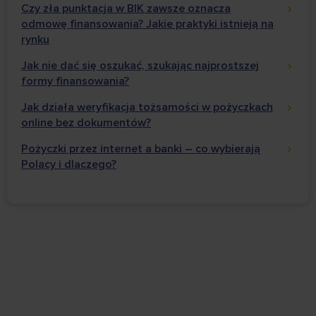
Czy zła punktacja w BIK zawsze oznacza
odmowę finansowania? Jakie praktyki istnieją na
rynku
Jak nie dać się oszukać, szukając najprostszej
formy finansowania?
Jak działa weryfikacja tożsamości w pożyczkach
online bez dokumentów?
Pożyczki przez internet a banki – co wybierają
Polacy i dlaczego?