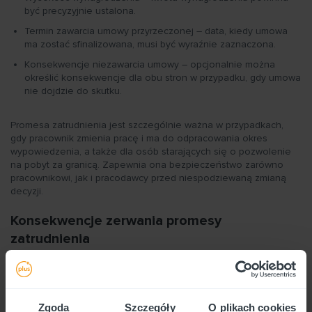
być precyzyjnie ustalona.
Termin zawarcia umowy przyrzeczonej – data, kiedy umowa
ma zostać sfinalizowana, musi być wyraźnie zaznaczona.
Konsekwencje niezawarcia umowy – opcjonalnie można
określić konsekwencje dla obu stron w przypadku, gdy umowa
nie dojdzie do skutku.
Promesa zatrudnienia jest szczególnie ważna w przypadkach,
gdy pracownik zmienia pracę i ma do odpracowania okres
wypowiedzenia, a także dla osób starających się o pozwolenie
na pobyt za granicą. Zapewnia ona bezpieczeństwo zarówno
pracownikowi, jak i pracodawcy przed niespodziewaną zmianą
decyzji​​.
Konsekwencje zerwania promesy
zatrudnienia
Zerwanie promesy zatrudnienia może wiązać się z
konsekwencjami prawnymi, zwłaszcza jeśli umowa przedwstępna
była formalnie zawarta i spełniała wymogi Kodeksu cywilnego. W
Zgoda
Szczegóły
O plikach cookies
takim przypadku strona, która doświadczyła złamania warunków