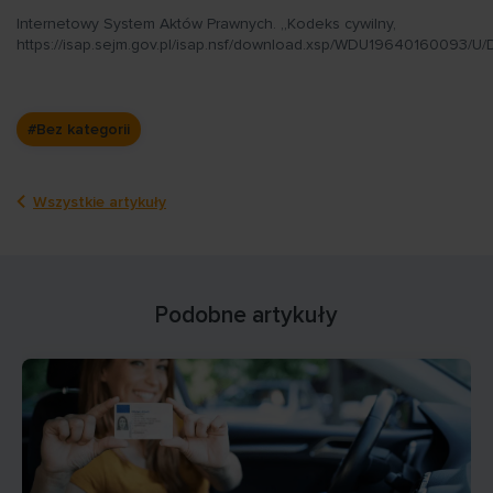
Internetowy System Aktów Prawnych. „Kodeks cywilny,
https://isap.sejm.gov.pl/isap.nsf/download.xsp/WDU19640160093/U/
#Bez kategorii
Wszystkie artykuły
Podobne artykuły